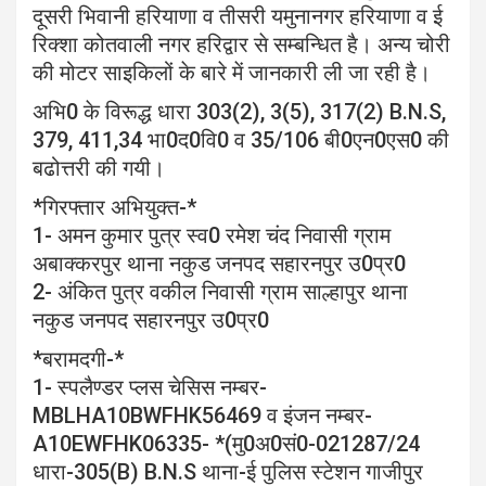
दूसरी भिवानी हरियाणा व तीसरी यमुनानगर हरियाणा व ई
रिक्शा कोतवाली नगर हरिद्वार से सम्बन्धित है। अन्य चोरी
की मोटर साइकिलों के बारे में जानकारी ली जा रही है।
अभि0 के विरूद्ध धारा 303(2), 3(5), 317(2) B.N.S,
379, 411,34 भा0द0वि0 व 35/106 बी0एन0एस0 की
बढोत्तरी की गयी।
*गिरफ्तार अभियुक्त-*
1- अमन कुमार पुत्र स्व0 रमेश चंद निवासी ग्राम
अबाक्करपुर थाना नकुड जनपद सहारनपुर उ0प्र0
2- अंकित पुत्र वकील निवासी ग्राम साल्हापुर थाना
नकुड जनपद सहारनपुर उ0प्र0
*बरामदगी-*
1- स्पलैण्डर प्लस चेसिस नम्बर-
MBLHA10BWFHK56469 व इंजन नम्बर-
A10EWFHK06335- *(मु0अ0सं0-021287/24
धारा-305(B) B.N.S थाना-ई पुलिस स्टेशन गाजीपुर