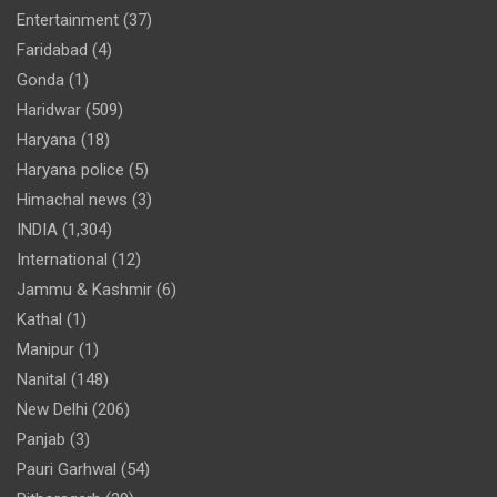
Entertainment
(37)
Faridabad
(4)
Gonda
(1)
Haridwar
(509)
Haryana
(18)
Haryana police
(5)
Himachal news
(3)
INDIA
(1,304)
International
(12)
Jammu & Kashmir
(6)
Kathal
(1)
Manipur
(1)
Nanital
(148)
New Delhi
(206)
Panjab
(3)
Pauri Garhwal
(54)