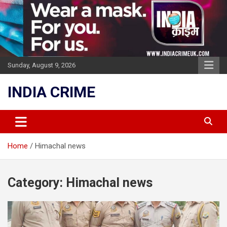
Skip
to
content
Sunday, August 9, 2026
INDIA CRIME
Home
Himachal news
Category:
Himachal news