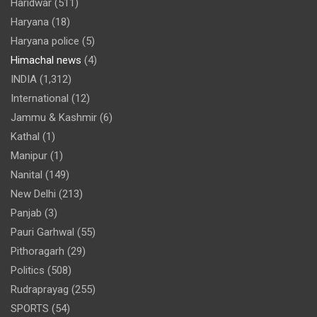
Haridwar
(511)
Haryana
(18)
Haryana police
(5)
Himachal news
(4)
INDIA
(1,312)
International
(12)
Jammu & Kashmir
(6)
Kathal
(1)
Manipur
(1)
Nanital
(149)
New Delhi
(213)
Panjab
(3)
Pauri Garhwal
(55)
Pithoragarh
(29)
Politics
(508)
Rudraprayag
(255)
SPORTS
(54)