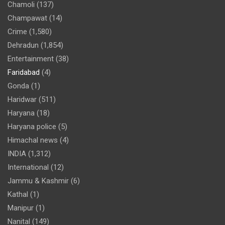
Chamoli
(137)
Champawat
(14)
Crime
(1,580)
Dehradun
(1,854)
Entertainment
(38)
Faridabad
(4)
Gonda
(1)
Haridwar
(511)
Haryana
(18)
Haryana police
(5)
Himachal news
(4)
INDIA
(1,312)
International
(12)
Jammu & Kashmir
(6)
Kathal
(1)
Manipur
(1)
Nanital
(149)