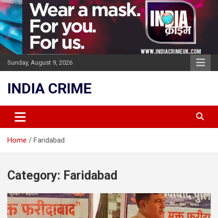
Skip
to
content
Sunday, August 9, 2026
INDIA CRIME
Home
Faridabad
Category:
Faridabad