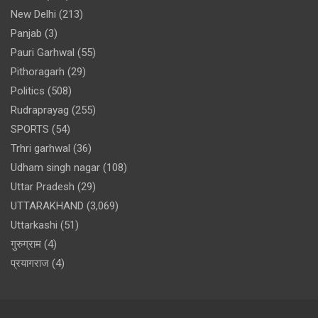
New Delhi
(213)
Panjab
(3)
Pauri Garhwal
(55)
Pithoragarh
(29)
Politics
(508)
Rudraprayag
(255)
SPORTS
(54)
Trhri garhwal
(36)
Udham singh nagar
(108)
Uttar Pradesh
(29)
UTTARAKHAND
(3,069)
Uttarkashi
(51)
गुरुग्राम
(4)
प्रयागराज
(4)