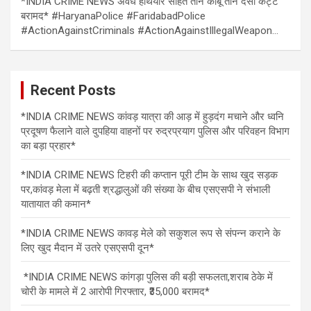
*INDIA CRIME NEWS अवैध हथियार सहित तीन काबू तीन देसी कट्टे
बरामद* #HaryanaPolice #FaridabadPolice
#ActionAgainstCriminals #ActionAgainstIllegalWeapon…
Recent Posts
*INDIA CRIME NEWS कांवड़ यात्रा की आड़ में हुड़दंग मचाने और ध्वनि
प्रदूषण फैलाने वाले दुपहिया वाहनों पर रुद्रप्रयाग पुलिस और परिवहन विभाग
का बड़ा प्रहार*
*INDIA CRIME NEWS टिहरी की कप्तान पूरी टीम के साथ खुद सड़क
पर,कांवड़ मेला में बढ़ती श्रद्धालुओं की संख्या के बीच एसएसपी ने संभाली
यातायात की कमान*
*INDIA CRIME NEWS कावड़ मेले को सकुशल रूप से संपन्न कराने के
लिए खुद मैदान में उतरे एसएसपी दून*
*INDIA CRIME NEWS कांगड़ा पुलिस की बड़ी सफलता,शराब ठेके में
चोरी के मामले में 2 आरोपी गिरफ्तार, ₹35,000 बरामद*