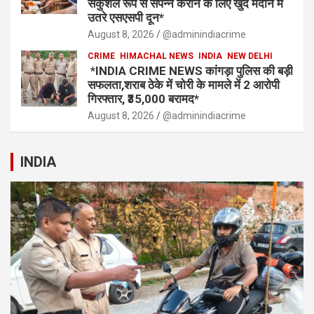
सकुशल रूप से संपन्न कराने के लिए खुद मैदान में
उतरे एसएसपी दून*
August 8, 2026
@adminindiacrime
CRIME
HIMACHAL NEWS
INDIA
NEW DELHI
*INDIA CRIME NEWS कांगड़ा पुलिस की बड़ी
सफलता,शराब ठेके में चोरी के मामले में 2 आरोपी
गिरफ्तार, ₹35,000 बरामद*
August 8, 2026
@adminindiacrime
INDIA