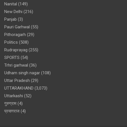
Nanital
(149)
New Delhi
(216)
Panjab
(3)
Pauri Garhwal
(55)
Pithoragarh
(29)
Politics
(508)
Rudraprayag
(255)
SPORTS
(54)
Trhri garhwal
(36)
Udham singh nagar
(108)
Uttar Pradesh
(29)
UTTARAKHAND
(3,073)
Uttarkashi
(52)
गुरुग्राम
(4)
प्रयागराज
(4)