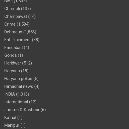
Blog
(1,502)
Chamoli
(137)
Champawat
(14)
Crime
(1,584)
Dehradun
(1,856)
Entertainment
(38)
Faridabad
(4)
Gonda
(1)
Haridwar
(512)
Haryana
(18)
Haryana police
(5)
Himachal news
(4)
INDIA
(1,316)
International
(12)
Jammu & Kashmir
(6)
Kathal
(1)
Manipur
(1)