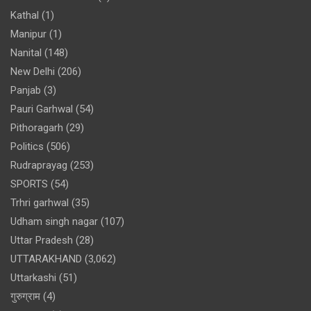
Kathal
(1)
Manipur
(1)
Nanital
(148)
New Delhi
(206)
Panjab
(3)
Pauri Garhwal
(54)
Pithoragarh
(29)
Politics
(506)
Rudraprayag
(253)
SPORTS
(54)
Trhri garhwal
(35)
Udham singh nagar
(107)
Uttar Pradesh
(28)
UTTARAKHAND
(3,062)
Uttarkashi
(51)
गुरुग्राम
(4)