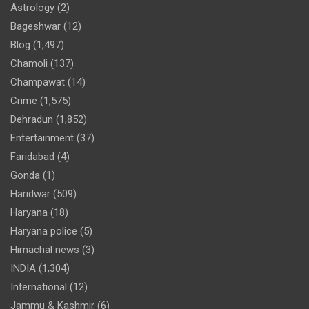
Astrology
(2)
Bageshwar
(12)
Blog
(1,497)
Chamoli
(137)
Champawat
(14)
Crime
(1,575)
Dehradun
(1,852)
Entertainment
(37)
Faridabad
(4)
Gonda
(1)
Haridwar
(509)
Haryana
(18)
Haryana police
(5)
Himachal news
(3)
INDIA
(1,304)
International
(12)
Jammu & Kashmir
(6)