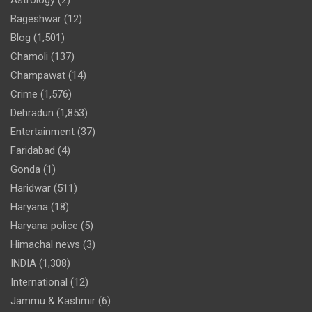
Bageshwar
(12)
Blog
(1,501)
Chamoli
(137)
Champawat
(14)
Crime
(1,576)
Dehradun
(1,853)
Entertainment
(37)
Faridabad
(4)
Gonda
(1)
Haridwar
(511)
Haryana
(18)
Haryana police
(5)
Himachal news
(3)
INDIA
(1,308)
International
(12)
Jammu & Kashmir
(6)