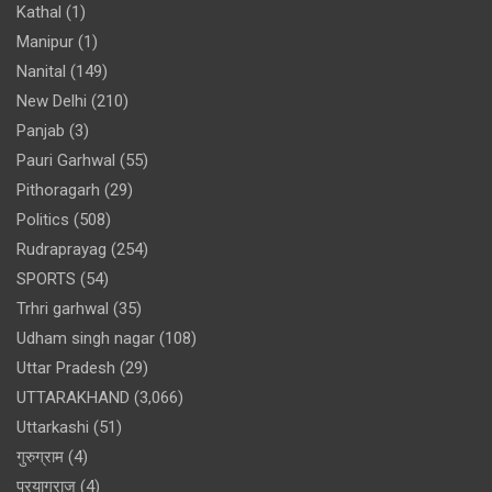
Kathal
(1)
Manipur
(1)
Nanital
(149)
New Delhi
(210)
Panjab
(3)
Pauri Garhwal
(55)
Pithoragarh
(29)
Politics
(508)
Rudraprayag
(254)
SPORTS
(54)
Trhri garhwal
(35)
Udham singh nagar
(108)
Uttar Pradesh
(29)
UTTARAKHAND
(3,066)
Uttarkashi
(51)
गुरुग्राम
(4)
प्रयागराज
(4)