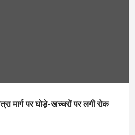
मार्ग पर घोड़े-खच्चरों पर लगी रोक