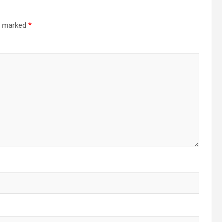
re marked
*