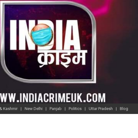
& Kashmir
New Delhi
Panjab
Politics
Uttar Pradesh
Blog