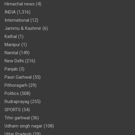
Himachal news
(4)
INDIA
(1,316)
International
(12)
Jammu & Kashmir
(6)
Kathal
(1)
Manipur
(1)
Nanital
(149)
New Delhi
(216)
Panjab
(3)
Pauri Garhwal
(55)
Pithoragarh
(29)
Politics
(508)
Rudraprayag
(255)
SPORTS
(54)
Trhri garhwal
(36)
Udham singh nagar
(108)
Uttar Pradesh
(29)