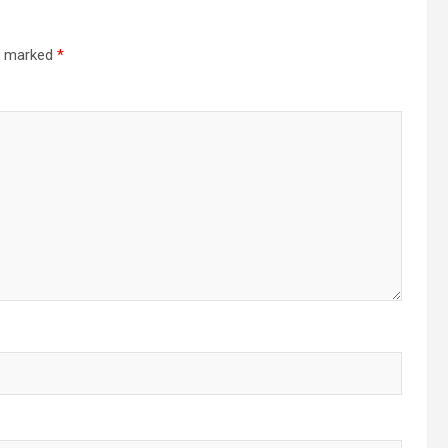
re marked
*