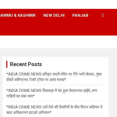
JAMMU & KASHMIR
NEW DELHI
PANJAB
Recent Posts
*INDIA CRIME NEWS हरिद्वार काली मंदिर पर गिरे भारी बोल्डर, गुंबद
दीवारें क्षतिग्रस्त, रेलवे ट्रैक पर आया मलबा*
*INDIA CRIME NEWS तिलवाड़ा में बंद हुआ केदारनाथ हाईवे, लगा
गाड़ियों का लंबा जाम*
*INDIA CRIME NEWS उर्स मेले की तैयारियों के बीच पिरान कलियर में
चला अतिक्रमण हटाओ अभियान*