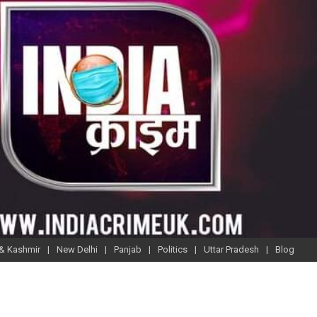
& Kashmir
New Delhi
Panjab
Politics
Uttar Pradesh
Blog