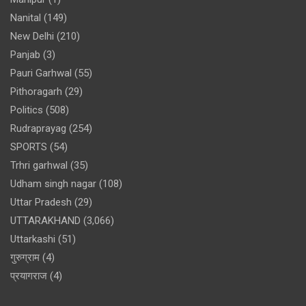
Nanital
(149)
New Delhi
(210)
Panjab
(3)
Pauri Garhwal
(55)
Pithoragarh
(29)
Politics
(508)
Rudraprayag
(254)
SPORTS
(54)
Trhri garhwal
(35)
Udham singh nagar
(108)
Uttar Pradesh
(29)
UTTARAKHAND
(3,066)
Uttarkashi
(51)
गुरुग्राम
(4)
प्रयागराज
(4)