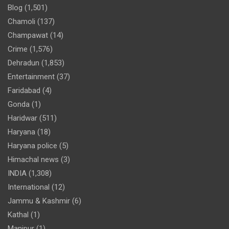
Blog
(1,501)
Chamoli
(137)
Champawat
(14)
Crime
(1,576)
Dehradun
(1,853)
Entertainment
(37)
Faridabad
(4)
Gonda
(1)
Haridwar
(511)
Haryana
(18)
Haryana police
(5)
Himachal news
(3)
INDIA
(1,308)
International
(12)
Jammu & Kashmir
(6)
Kathal
(1)
Manipur
(1)