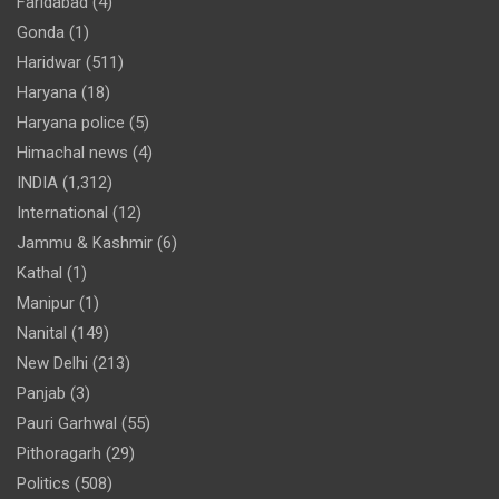
Faridabad
(4)
Gonda
(1)
Haridwar
(511)
Haryana
(18)
Haryana police
(5)
Himachal news
(4)
INDIA
(1,312)
International
(12)
Jammu & Kashmir
(6)
Kathal
(1)
Manipur
(1)
Nanital
(149)
New Delhi
(213)
Panjab
(3)
Pauri Garhwal
(55)
Pithoragarh
(29)
Politics
(508)