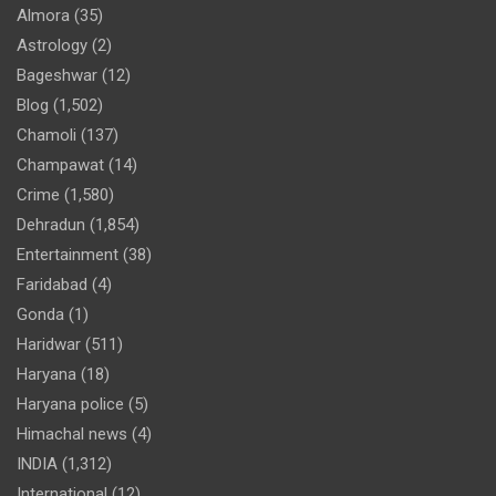
Almora
(35)
Astrology
(2)
Bageshwar
(12)
Blog
(1,502)
Chamoli
(137)
Champawat
(14)
Crime
(1,580)
Dehradun
(1,854)
Entertainment
(38)
Faridabad
(4)
Gonda
(1)
Haridwar
(511)
Haryana
(18)
Haryana police
(5)
Himachal news
(4)
INDIA
(1,312)
International
(12)