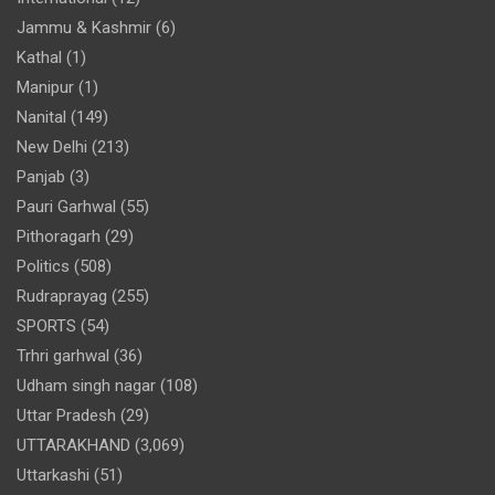
Jammu & Kashmir
(6)
Kathal
(1)
Manipur
(1)
Nanital
(149)
New Delhi
(213)
Panjab
(3)
Pauri Garhwal
(55)
Pithoragarh
(29)
Politics
(508)
Rudraprayag
(255)
SPORTS
(54)
Trhri garhwal
(36)
Udham singh nagar
(108)
Uttar Pradesh
(29)
UTTARAKHAND
(3,069)
Uttarkashi
(51)