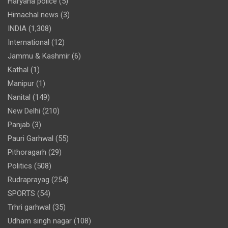
Haryana police
(5)
Himachal news
(3)
INDIA
(1,308)
International
(12)
Jammu & Kashmir
(6)
Kathal
(1)
Manipur
(1)
Nanital
(149)
New Delhi
(210)
Panjab
(3)
Pauri Garhwal
(55)
Pithoragarh
(29)
Politics
(508)
Rudraprayag
(254)
SPORTS
(54)
Trhri garhwal
(35)
Udham singh nagar
(108)