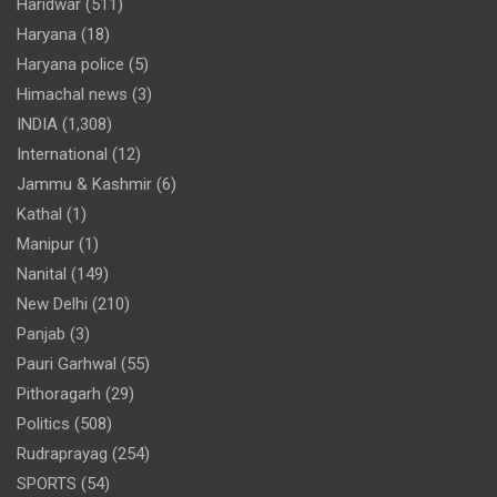
Haridwar
(511)
Haryana
(18)
Haryana police
(5)
Himachal news
(3)
INDIA
(1,308)
International
(12)
Jammu & Kashmir
(6)
Kathal
(1)
Manipur
(1)
Nanital
(149)
New Delhi
(210)
Panjab
(3)
Pauri Garhwal
(55)
Pithoragarh
(29)
Politics
(508)
Rudraprayag
(254)
SPORTS
(54)