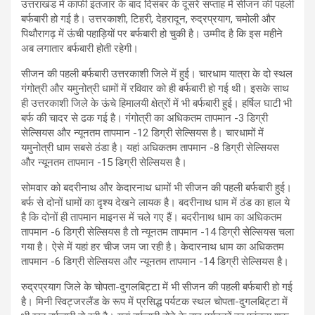
उत्तराखंड में काफी इंतजार के बाद दिसंबर के दूसरे सप्ताह में सीजन की पहली
बर्फबारी हो गई है। उत्तरकाशी, टिहरी, देहरादून, रुद्रप्रयाग, चमोली और
पिथौरागढ़ में ऊंची पहाड़ियों पर बर्फबारी हो चुकी है। उम्मीद है कि इस महीने
अब लगातार बर्फबारी होती रहेगी।
सीजन की पहली बर्फबारी उत्तरकाशी जिले में हुई। चारधाम यात्रा के दो स्थल
गंगोत्री और यमुनोत्री धामों में रविवार को ही बर्फबारी हो गई थी। इसके साथ
ही उत्तरकाशी जिले के ऊंचे हिमालयी क्षेत्रों में भी बर्फबारी हुई। हर्षिल घाटी भी
बर्फ की चादर से ढक गई है। गंगोत्री का अधिकतम तापमान -3 डिग्री
सेल्सियस और न्यूनतम तापमान -12 डिग्री सेल्सियस है। चारधामों में
यमुनोत्री धाम सबसे ठंडा है। यहां अधिकतम तापमान -8 डिग्री सेल्सियस
और न्यूनतम तापमान -15 डिग्री सेल्सियस है।
सोमवार को बदरीनाथ और केदारनाथ धामों भी सीजन की पहली बर्फबारी हुई।
बर्फ से दोनों धामों का दृश्य देखने लायक है। बदरीनाथ धाम में ठंड का हाल ये
है कि दोनों ही तापमान माइनस में चले गए हैं। बदरीनाथ धाम का अधिकतम
तापमान -6 डिग्री सेल्सियस है तो न्यूनतम तापमान -14 डिग्री सेल्सियस चला
गया है। ऐसे में यहां हर चीज जम जा रही है। केदारनाथ धाम का अधिकतम
तापमान -6 डिग्री सेल्सियस और न्यूनतम तापमान -14 डिग्री सेल्सियस है।
रुद्रप्रयाग जिले के चोपता-दुगलबिट्टा में भी सीजन की पहली बर्फबारी हो गई
है। मिनी स्विट्जरलैंड के रूप में प्रसिद्ध पर्यटक स्थल चोपता-दुगलबिट्टा में