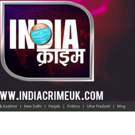
& Kashmir
New Delhi
Panjab
Politics
Uttar Pradesh
Blog