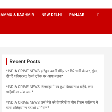
JAMMU & KASHMIR
NEW DELHI
PANJAB
Recent Posts
*INDIA CRIME NEWS हरिद्वार काली मंदिर पर गिरे भारी बोल्डर, गुंबद
दीवारें क्षतिग्रस्त, रेलवे ट्रैक पर आया मलबा*
*INDIA CRIME NEWS तिलवाड़ा में बंद हुआ केदारनाथ हाईवे, लगा
गाड़ियों का लंबा जाम*
*INDIA CRIME NEWS उर्स मेले की तैयारियों के बीच पिरान कलियर में
चला अतिक्रमण हटाओ अभियान*