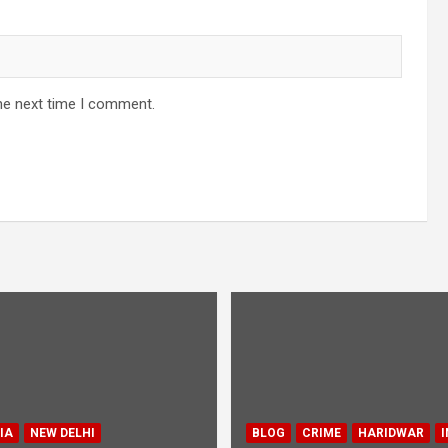
he next time I comment.
IA
NEW DELHI
BLOG
CRIME
HARIDWAR
I