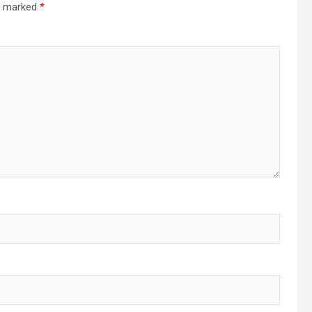
re marked
*