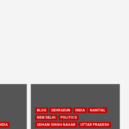
BLOG
DEHRADUN
INDIA
NANITAL
NEW DELHI
POLITICS
NDIA
UDHAM SINGH NAGAR
UTTAR PRADESH