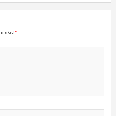
re marked
*