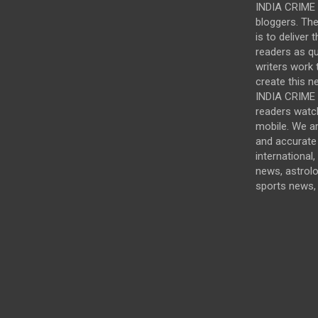
INDIA CRIME 
bloggers. Th
is to deliver 
readers as qu
writers work t
create this n
INDIA CRIME i
readers watc
mobile. We a
and accurate 
international,
news, astrol
sports news, 