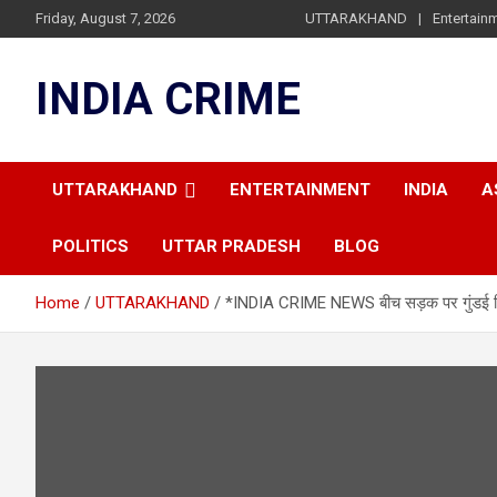
Skip
Friday, August 7, 2026
UTTARAKHAND
Entertain
to
content
INDIA CRIME
UTTARAKHAND
ENTERTAINMENT
INDIA
A
POLITICS
UTTAR PRADESH
BLOG
Home
UTTARAKHAND
*INDIA CRIME NEWS बीच सड़क पर गुंडई दिखा