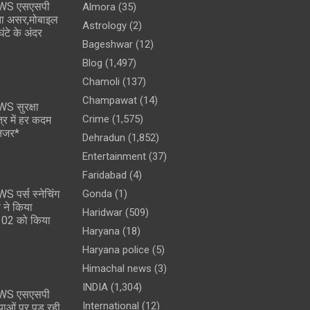
WS एसएसपी
Almora
(35)
ता असर,मोबाइल
Astrology
(2)
टे के अंदर
Bageshwar
(12)
Blog
(1,497)
Chamoli
(137)
Champawat
(14)
 सुरक्षा
Crime
(1,575)
ेत्र में हर कदम
 नजर*
Dehradun
(1,852)
Entertainment
(37)
Faridabad
(4)
पर्स स्नेचिंग
Gonda
(1)
 ने किया
Haridwar
(509)
े 02 को किया
Haryana
(18)
Haryana police
(5)
Himachal news
(3)
INDIA
(1,304)
WS एसएसपी
International
(12)
ियाओं पर पड़ रही