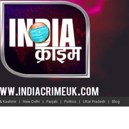
& Kashmir
New Delhi
Panjab
Politics
Uttar Pradesh
Blog