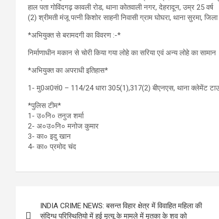
हाल पता गोविंदगढ़ कावली रोड, थाना कोतवाली नगर, देहरादून, उम्र 25 वर्ष
(2) श्रीमती मंजू पत्नी किशोर साहनी निवासी ग्राम घोघरा, थाना सुरमा, जिला
*अभियुक्त से बरामदगी का विवरण :-*
निर्माणाधीन मकान से चोरी किया गया लोहे का सरिया एवं अन्य लोहे का सामान
*अभियुक्त का अपराधी इतिहास*
1- मु0अ0सं0 – 114/24 धारा 305(1),317(2) बीएनएस, थाना क्लेमेंट टाउ
*पुलिस टीम*
1- उ०नि० तनुज शर्मा
2- अ०उ०नि० मनोज कुमार
3- का० इदु खान
4- का० प्रमोद चंद
Post
INDIA CRIME NEWS: बसन्त विहार क्षेत्र में विवाहित महिला की
navigation
संदिग्ध परिस्थितियो में हुई मृत्यू के मामले में मृतका के शव को