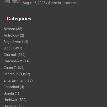
August 6, 2026
@adminindiacrime
Categories
Almora
(35)
Astrology
(2)
Bageshwar
(12)
Blog
(1,497)
Chamoli
(137)
Champawat
(14)
Crime
(1,575)
Dehradun
(1,852)
Entertainment
(37)
Faridabad
(4)
Gonda
(1)
Haridwar
(509)
Haryana
(18)