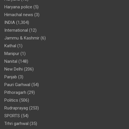
Haryana police
(5)
Himachal news
(3)
INDIA
(1,304)
International
(12)
Jammu & Kashmir
(6)
Kathal
(1)
Manipur
(1)
Nanital
(148)
New Delhi
(206)
Panjab
(3)
Pauri Garhwal
(54)
Pithoragarh
(29)
Politics
(506)
Rudraprayag
(253)
SPORTS
(54)
Trhri garhwal
(35)