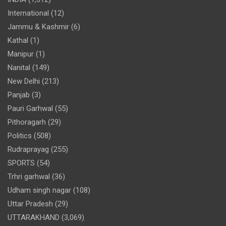
International
(12)
Jammu & Kashmir
(6)
Kathal
(1)
Manipur
(1)
Nanital
(149)
New Delhi
(213)
Panjab
(3)
Pauri Garhwal
(55)
Pithoragarh
(29)
Politics
(508)
Rudraprayag
(255)
SPORTS
(54)
Trhri garhwal
(36)
Udham singh nagar
(108)
Uttar Pradesh
(29)
UTTARAKHAND
(3,069)