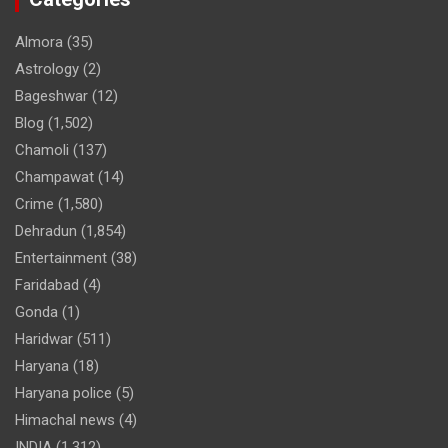
Almora
(35)
Astrology
(2)
Bageshwar
(12)
Blog
(1,502)
Chamoli
(137)
Champawat
(14)
Crime
(1,580)
Dehradun
(1,854)
Entertainment
(38)
Faridabad
(4)
Gonda
(1)
Haridwar
(511)
Haryana
(18)
Haryana police
(5)
Himachal news
(4)
INDIA
(1,312)