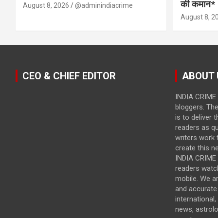
की कमान*
August 8, 2026
@adminindiacrime
August 8, 2
CEO & CHIEF EDITOR
ABOUT 
INDIA CRIME 
bloggers. Th
is to deliver 
readers as qu
writers work t
create this n
INDIA CRIME i
readers watc
mobile. We a
and accurate 
international,
news, astrol