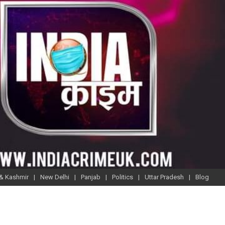
& Kashmir
New Delhi
Panjab
Politics
Uttar Pradesh
Blog