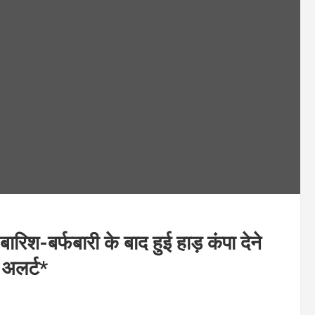
श-बर्फबारी के बाद हुई हाड़ कंपा देने
 अलर्ट*