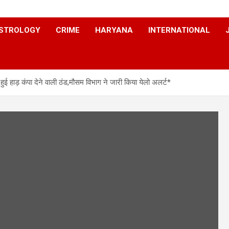
STROLOGY
CRIME
HARYANA
INTERNATIONAL
ई हाड़ कंपा देने वाली ठंड,मौसम विभाग ने जारी किया येलो अलर्ट*