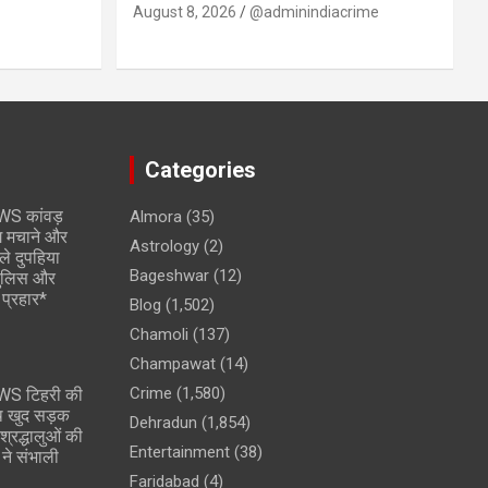
August 8, 2026
@adminindiacrime
Categories
S कांवड़
Almora
(35)
दंग मचाने और
Astrology
(2)
ले दुपहिया
Bageshwar
(12)
 पुलिस और
प्रहार*
Blog
(1,502)
Chamoli
(137)
Champawat
(14)
Crime
(1,580)
S टिहरी की
ाथ खुद सड़क
Dehradun
(1,854)
 श्रद्धालुओं की
Entertainment
(38)
ने संभाली
Faridabad
(4)