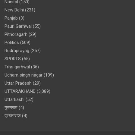
Nanital
(150)
New Delhi
(231)
Panjab
(3)
Pauri Garhwal
(55)
Pithoragarh
(29)
Politics
(509)
Rudraprayag
(257)
SPORTS
(55)
Trhri garhwal
(36)
Udham singh nagar
(109)
Uttar Pradesh
(29)
UTTARAKHAND
(3,089)
Uttarkashi
(52)
गुरुग्राम
(4)
प्रयागराज
(4)