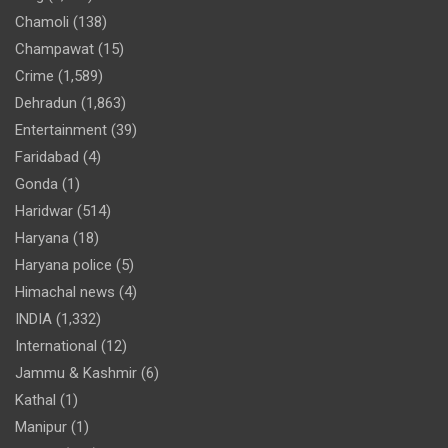
Chamoli
(138)
Champawat
(15)
Crime
(1,589)
Dehradun
(1,863)
Entertainment
(39)
Faridabad
(4)
Gonda
(1)
Haridwar
(514)
Haryana
(18)
Haryana police
(5)
Himachal news
(4)
INDIA
(1,332)
International
(12)
Jammu & Kashmir
(6)
Kathal
(1)
Manipur
(1)