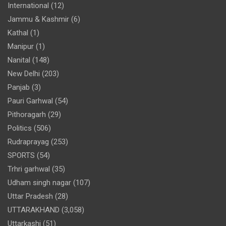
International
(12)
Jammu & Kashmir
(6)
Kathal
(1)
Manipur
(1)
Nanital
(148)
New Delhi
(203)
Panjab
(3)
Pauri Garhwal
(54)
Pithoragarh
(29)
Politics
(506)
Rudraprayag
(253)
SPORTS
(54)
Trhri garhwal
(35)
Udham singh nagar
(107)
Uttar Pradesh
(28)
UTTARAKHAND
(3,058)
Uttarkashi
(51)