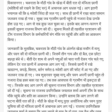
विकासनगर। चकराता के मौठी गांव के खेडा में बीती रात दो मंजिला छानी
(मवेशियों को रखने के लिए घर) में अचानक आग धधक गई। आग इतनी
भयानक थी कि 6 मवेशी जिंदा ही जल गए। साथ ही छानी में रखा सारा सामान
जलकर राख हो गया। सुबह जब ग्रामीण छानी पहुंचे तो नजारा देख उनके
होश उड़ गए। आग से सब कुछ जल चुका था। इसके बाद आनन-फानन में
इसकी सूचना राजस्व विभाग को दी। सूचना मिलते ही तहसील प्रशासन की
टीम राजस्व विभाग के कर्मचारियों संग मौके पर पहुंची और क्षति का आकलन
किया।
जानकारी के मुताबिक, चकराता के मौठी गांव के अंतर्गत खेडा मसौग में मानू
और पवन की दो मंजिला छानी थी। जिसमें तीन गाय और दो बैल, एक छोटा
बछड़ा बंधे थे। बीती देर शाम वो अपने पशुओं को चारा पत्ती देकर गांव चले गए,
लेकिन देर रात छानी में अचानक आग लग गई। जिससे छानी में रखे
खाद्यान्न, कपड़े, बिस्तर, बर्तन समेत 6 मवेशी आग की चपेट में आ गए और
जलकर राख हो गए। जब शुक्रवार सुबह मानू और पवन अपनी छानी पहुंत तो
नजारा देख हका बका रह गए। तब तक आसपास से ग्रामीण भी इकट्ठा हो
गए। जिसके बाद आग लगने की सूचना राजस्व विभाग और तहसील प्रशासन
को दी गई। सूचना पर राजस्व उपनिरीक्षक जयलाल शर्मा अपनी टीम के साथ
मौके पहुंचे और क्षति का आकलन किया। उन्होंने बताया कि आग लगने की
घटना बीती रात की है। मौठी के खेडा में मानू पुत्र असोजिया और पवन पुत्र
घुसिया की दो मंजिला छानी में अचानक आग लग गई। राजस्व उपनिरीक्षक
जयलाल शर्मा ने बताया कि आग लगने से मानू के दो गाय, एक बैल और पवन