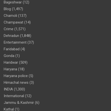
Bageshwar
(12)
Blog
(1,497)
Chamoli
(137)
Champawat
(14)
Crime
(1,571)
Dehradun
(1,848)
Entertainment
(37)
Faridabad
(4)
Gonda
(1)
Haridwar
(509)
Haryana
(18)
Haryana police
(5)
Himachal news
(3)
INDIA
(1,300)
International
(12)
Jammu & Kashmir
(6)
Kathal
(1)