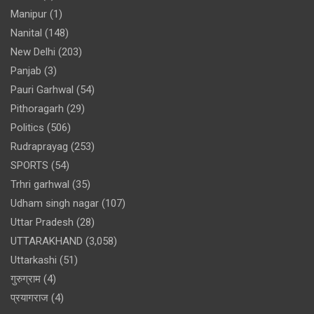
Manipur
(1)
Nanital
(148)
New Delhi
(203)
Panjab
(3)
Pauri Garhwal
(54)
Pithoragarh
(29)
Politics
(506)
Rudraprayag
(253)
SPORTS
(54)
Trhri garhwal
(35)
Udham singh nagar
(107)
Uttar Pradesh
(28)
UTTARAKHAND
(3,058)
Uttarkashi
(51)
गुरुग्राम
(4)
प्रयागराज
(4)