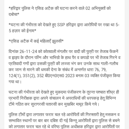
*हरिद्वार पुलिस ने एसिड अटैक की घटना करने वाले 02 अभियुक्तों को
दबोचा*
*घटना की गंभीरता को देखते हुए SSP हरिद्वार द्वारा आरोपियों पर रखा था 5-
5 हज़ार को ईनाम*
*एसिड अटैक में कई महिलाएँ झुलसी*
दिनांक 26-11-24 को कोतवाली मंगलौर पर वादी की पुत्री पर तेजाब फेंकनें
व झड़प के दौरान पत्नि और भाभिय़ो के हाथ पैर व कपडो पर भी तेजाब गिरने व
प्रतिवादी गणों द्वारा उसकी पुत्री की लज्जा भंग कर उनके साथ गाली-गलौच
कर जान से मारने की धमकी देना के संबंध में अन्तर्गत धारा 76, 79,
124(1), 351(2), 352 बी0एन0एस0 2023 बनाम 03 व्यक्ति पंजीकृत किया
गया था।
घटना की गंभीरता को देखते हुए मुकदमा पंजीकरण के तुरन्त पश्चात शीघ्र ही
प्रभारी निरीक्षक द्वारा अपने संचालन मे अपराधियों की धरपकड़ हेतु विभिन्न
टीमे गठित कर सुरागरसी पतारसी कर मुखबिर मामूर किये गये।
पुलिस टीमों द्वारा लगातार फरार चल रहे आरोपितों की गिरफ्तारी हेतु मसकन व
सम्भावित स्थानों पर बार बार दबिश दी गई किन्तु आरोपितों द्वारा पुलिस से बचने
को लगातार फरार चल रहे थे वरिष्ठ पुलिस अधीक्षक हरिद्वार द्वारा आरोपितों पर