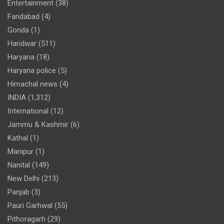
Entertainment
(38)
Faridabad
(4)
Gonda
(1)
Haridwar
(511)
Haryana
(18)
Haryana police
(5)
Himachal news
(4)
INDIA
(1,312)
International
(12)
Jammu & Kashmir
(6)
Kathal
(1)
Manipur
(1)
Nanital
(149)
New Delhi
(213)
Panjab
(3)
Pauri Garhwal
(55)
Pithoragarh
(29)