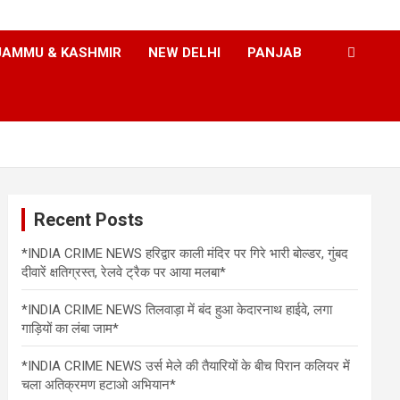
JAMMU & KASHMIR
NEW DELHI
PANJAB
Recent Posts
*INDIA CRIME NEWS हरिद्वार काली मंदिर पर गिरे भारी बोल्डर, गुंबद
दीवारें क्षतिग्रस्त, रेलवे ट्रैक पर आया मलबा*
*INDIA CRIME NEWS तिलवाड़ा में बंद हुआ केदारनाथ हाईवे, लगा
गाड़ियों का लंबा जाम*
*INDIA CRIME NEWS उर्स मेले की तैयारियों के बीच पिरान कलियर में
चला अतिक्रमण हटाओ अभियान*