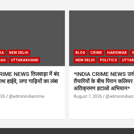
IA
NEW DELHI
BLOG
CRIME
HARIDWAR
I
YAG
UTTARAKHAND
NEW DELHI
POLITICS
UTTA
IME NEWS तिलवाड़ा में बंद
*INDIA CRIME NEWS उर्स 
थ हाईवे, लगा गाड़ियों का लंबा
तैयारियों के बीच पिरान कलियर 
अतिक्रमण हटाओ अभियान*
026
@adminindiacrime
August 7, 2026
@adminindiac