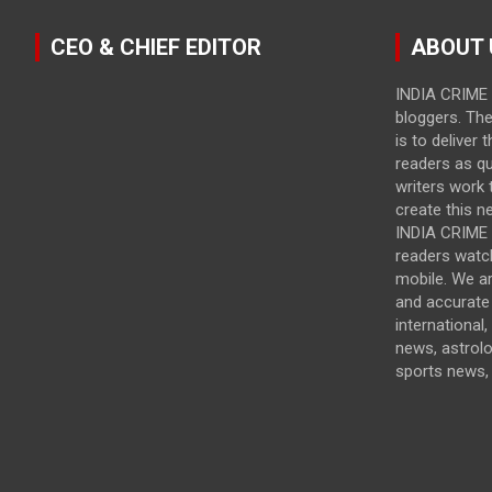
CEO & CHIEF EDITOR
ABOUT 
INDIA CRIME 
bloggers. Th
is to deliver 
readers as qu
writers work t
create this n
INDIA CRIME i
readers watc
mobile. We a
and accurate 
international,
news, astrol
sports news, 