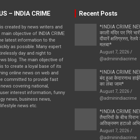
US – INDIA CRIME
Recent Posts
*INDIA CRIME NEWS
is created by news writers and
काली मंदिर पर गिरे भारी
e main objective of INDIA CRIME
दीवारें क्षतिग्रस्त, रेल
the latest information to the
मलबा*
ickly as possible. Many expert
August 7, 2026
irelessly day and night to
@adminindiacrime
ews blog. The main objective of
s to create a loyal base of its
*INDIA CRIME NEWS
hing online news on web and
बंद हुआ केदारनाथ हाईवे
re committed to provide fast
का लंबा जाम*
news covering national,
August 7, 2026
 user interest information, funny
@adminindiacrime
ogy news, business news,
lifestyle news etc.
*INDIA CRIME NEWS
तैयारियों के बीच पिरा
अतिक्रमण हटाओ अभि
August 7, 2026
@adminindiacrime