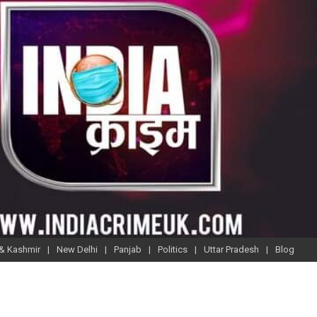
& Kashmir
New Delhi
Panjab
Politics
Uttar Pradesh
Blog