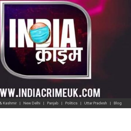
& Kashmir
New Delhi
Panjab
Politics
Uttar Pradesh
Blog