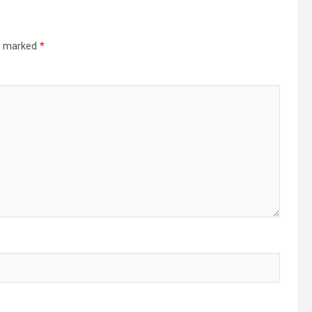
re marked
*