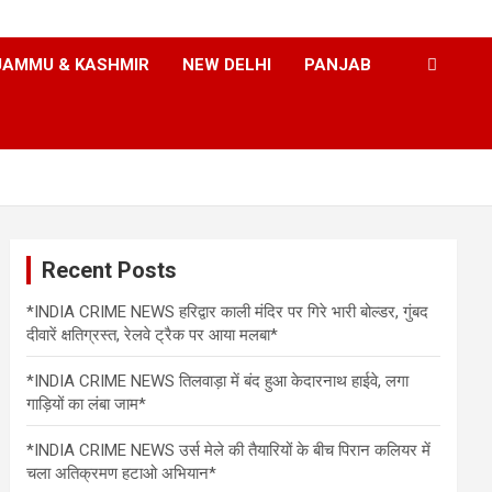
JAMMU & KASHMIR
NEW DELHI
PANJAB
Recent Posts
*INDIA CRIME NEWS हरिद्वार काली मंदिर पर गिरे भारी बोल्डर, गुंबद
दीवारें क्षतिग्रस्त, रेलवे ट्रैक पर आया मलबा*
*INDIA CRIME NEWS तिलवाड़ा में बंद हुआ केदारनाथ हाईवे, लगा
गाड़ियों का लंबा जाम*
*INDIA CRIME NEWS उर्स मेले की तैयारियों के बीच पिरान कलियर में
चला अतिक्रमण हटाओ अभियान*