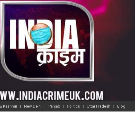
& Kashmir
New Delhi
Panjab
Politics
Uttar Pradesh
Blog