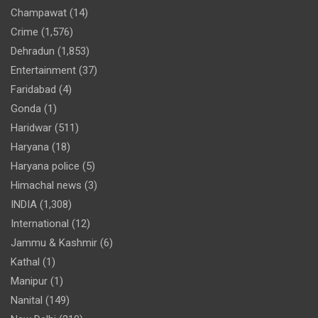
Champawat
(14)
Crime
(1,576)
Dehradun
(1,853)
Entertainment
(37)
Faridabad
(4)
Gonda
(1)
Haridwar
(511)
Haryana
(18)
Haryana police
(5)
Himachal news
(3)
INDIA
(1,308)
International
(12)
Jammu & Kashmir
(6)
Kathal
(1)
Manipur
(1)
Nanital
(149)