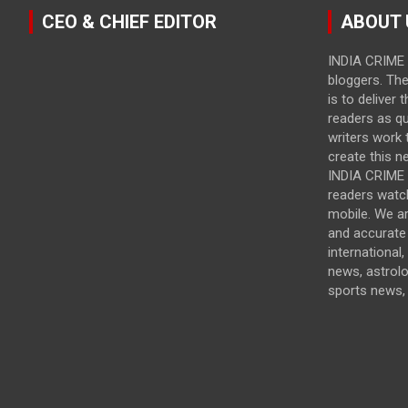
CEO & CHIEF EDITOR
ABOUT 
INDIA CRIME 
bloggers. Th
is to deliver 
readers as qu
writers work t
create this n
INDIA CRIME i
readers watc
mobile. We a
and accurate 
international,
news, astrol
sports news, 