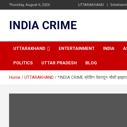
Skip
Thursday, August 6, 2026
UTTARAKHAND
Entertain
to
content
INDIA CRIME
UTTARAKHAND
ENTERTAINMENT
INDIA
A
POLITICS
UTTAR PRADESH
BLOG
Home
UTTARAKHAND
*INDIA CRIME ब्रेकिंग देहरादून चौकी झाझरा स