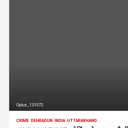
Oplus_131072
CRIME
DEHRADUN
INDIA
UTTARAKHAND