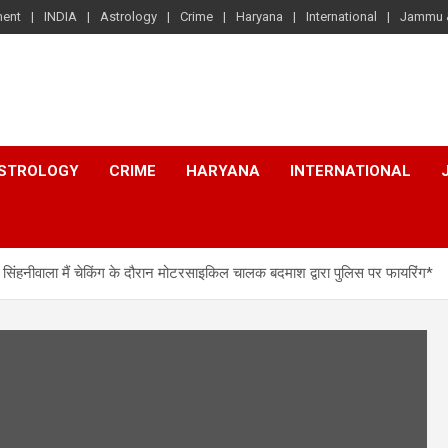
ment
INDIA
Astrology
Crime
Haryana
International
Jammu 
STROLOGY
CRIME
HARYANA
INTERNATIONAL
िंहनीवाला मैं चेकिंग के दौरान मोटरसाइकिल चालक बदमाश द्वारा पुलिस पर फायरिंग*