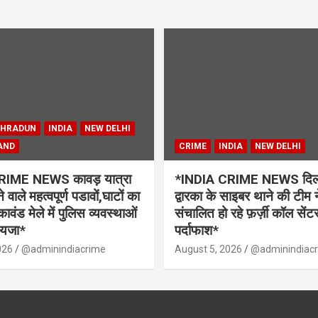
EHRADUN
INDIA
NEW DELHI
AND
CRIME
INDIA
NEW DELHI
RIME NEWS कावड़ यात्रा
*INDIA CRIME NEWS दिल्ल
े वाले महत्वपूर्ण पडावों,घाटों का
द्वारका के साइबर थाने की टीम न
वंड मेले में पुलिस व्यवस्थाओं
संचालित हो रहे फ़र्ज़ी कॉल सें
ायजा*
पर्दाफाश*
026
@adminindiacrime
August 5, 2026
@adminindiac