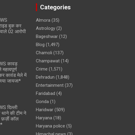
Categories
EWS
Almora
(35)
ाइड बुक कर
Astrology
(2)
 वाले 02 आरोपी
Bageshwar
(12)
Blog
(1,497)
Chamoli
(137)
Champawat
(14)
WS कावड़
Crime
(1,571)
 महत्वपूर्ण
र कावंड मेले में
Dehradun
(1,848)
लिया जायजा*
Entertainment
(37)
Faridabad
(4)
Gonda
(1)
S दिल्ली
Haridwar
(509)
 थाने की टीम ने
Haryana
(18)
े फ़र्ज़ी कॉल
श*
Haryana police
(5)
Himachal news
(3)