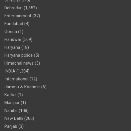
Crime
(1,575)
Dehradun
(1,852)
Entertainment
(37)
Faridabad
(4)
Gonda
(1)
Haridwar
(509)
Haryana
(18)
Haryana police
(5)
Himachal news
(3)
INDIA
(1,304)
International
(12)
Jammu & Kashmir
(6)
Kathal
(1)
Manipur
(1)
Nanital
(148)
New Delhi
(206)
Panjab
(3)