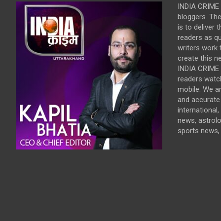
INDIA CRIME 
bloggers. Th
is to deliver 
readers as qu
writers work t
create this n
INDIA CRIME i
readers watc
mobile. We a
and accurate 
international,
news, astrol
sports news, 