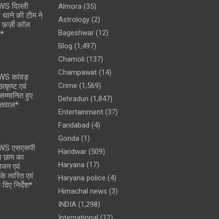
S दिल्ली
Almora
(35)
 थाने की टीम ने
Astrology
(2)
े फ़र्ज़ी कॉल
Bageshwar
(12)
श*
Blog
(1,497)
Chamoli
(137)
Champawat
(14)
S कांवड़
Crime
(1,569)
्कृष्ट एवं
सम्मानित हुए
Dehradun
(1,847)
ेतवाल*
Entertainment
(37)
Faridabad
(4)
Gonda
(1)
WS एसएसपी
Haridwar
(509)
ना छाम का
Haryana
(17)
मजन एवं
े त्वरित एवं
Haryana police
(4)
 दिए निर्देश*
Himachal news
(3)
INDIA
(1,298)
International
(12)