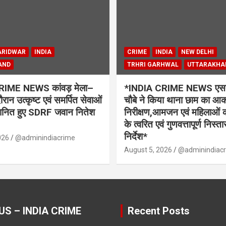
ARIDWAR
INDIA
CRIME
INDIA
NEW DELHI
AND
TRHRI GARHWAL
UTTARAKHA
RIME NEWS कांवड़ मेला–
*INDIA CRIME NEWS एसएसप
ान उत्कृष्ट एवं समर्पित सेवाओं
चौबे ने किया थाना छाम का आ
मानित हुए SDRF जवान नितेश
निरीक्षण,आमजन एवं महिलाओं 
के त्वरित एवं गुणवत्तापूर्ण निस्त
निर्देश*
026
@adminindiacrime
August 5, 2026
@adminindiac
US – INDIA CRIME
Recent Posts