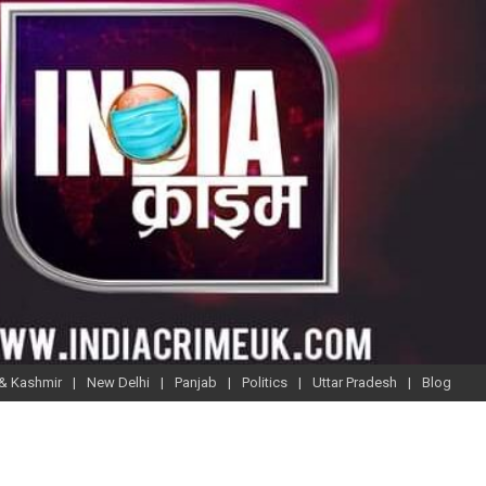
& Kashmir
New Delhi
Panjab
Politics
Uttar Pradesh
Blog