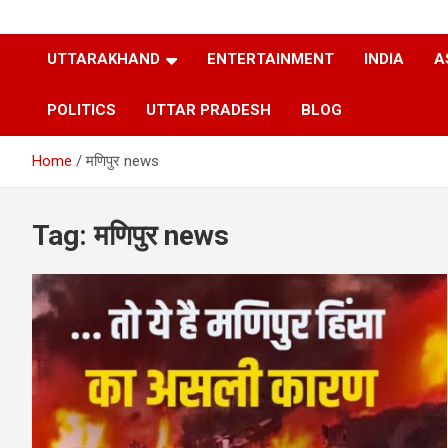
UTTARAKHAND
ENTERTAINMENT
INDIA
A
POLITICS
UTTAR PRADESH
BLOG
Home
मणिपुर news
Tag:
मणिपुर news