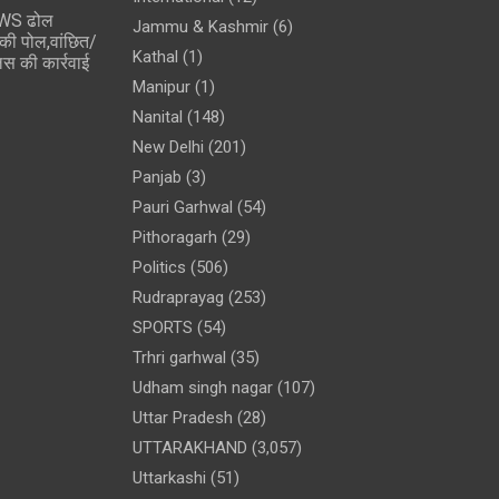
WS ढोल
Jammu & Kashmir
(6)
ी पोल,वांछित/
Kathal
(1)
लिस की कार्रवाई
Manipur
(1)
Nanital
(148)
New Delhi
(201)
Panjab
(3)
Pauri Garhwal
(54)
Pithoragarh
(29)
Politics
(506)
Rudraprayag
(253)
SPORTS
(54)
Trhri garhwal
(35)
Udham singh nagar
(107)
Uttar Pradesh
(28)
UTTARAKHAND
(3,057)
Uttarkashi
(51)