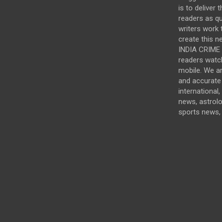
is to deliver 
readers as qu
writers work t
create this n
INDIA CRIME i
readers watc
mobile. We a
and accurate 
international,
news, astrol
sports news, 