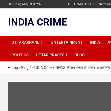
Skip
Saturday, August 8, 2026
UTTARAKHAND
Entertain
to
content
INDIA CRIME
UTTARAKHAND
ENTERTAINMENT
INDIA
A
POLITICS
UTTAR PRADESH
BLOG
Home
Blog
*INDIA CRIME NEWS निकाय चुनाव को लेकर अधिकारियों को