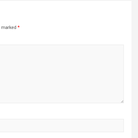
re marked
*