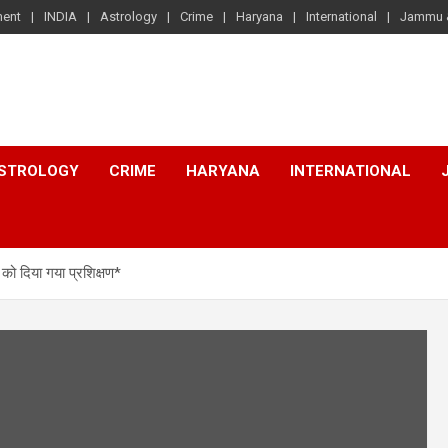
ment
INDIA
Astrology
Crime
Haryana
International
Jammu 
STROLOGY
CRIME
HARYANA
INTERNATIONAL
 दिया गया प्रशिक्षण*