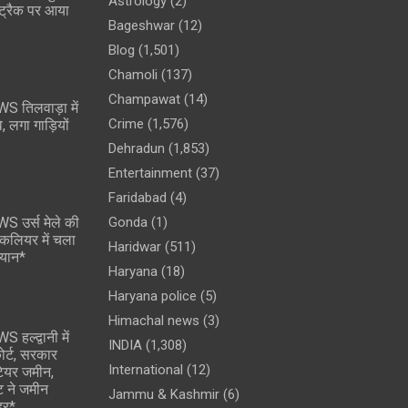
Astrology
(2)
वे ट्रैक पर आया
Bageshwar
(12)
Blog
(1,501)
Chamoli
(137)
Champawat
(14)
 तिलवाड़ा में
Crime
(1,576)
, लगा गाड़ियों
Dehradun
(1,853)
Entertainment
(37)
Faridabad
(4)
 उर्स मेले की
Gonda
(1)
न कलियर में चला
Haridwar
(511)
यान*
Haryana
(18)
Haryana police
(5)
Himachal news
(3)
ल्द्वानी में
INDIA
(1,308)
ोर्ट, सरकार
International
(12)
्टेयर जमीन,
ेट ने जमीन
Jammu & Kashmir
(6)
हर*