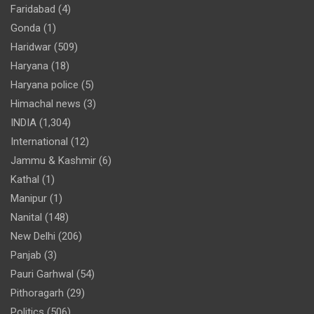
Faridabad
(4)
Gonda
(1)
Haridwar
(509)
Haryana
(18)
Haryana police
(5)
Himachal news
(3)
INDIA
(1,304)
International
(12)
Jammu & Kashmir
(6)
Kathal
(1)
Manipur
(1)
Nanital
(148)
New Delhi
(206)
Panjab
(3)
Pauri Garhwal
(54)
Pithoragarh
(29)
Politics
(506)