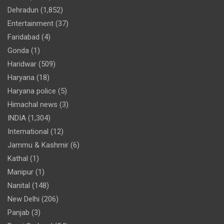
Dehradun
(1,852)
Entertainment
(37)
Faridabad
(4)
Gonda
(1)
Haridwar
(509)
Haryana
(18)
Haryana police
(5)
Himachal news
(3)
INDIA
(1,304)
International
(12)
Jammu & Kashmir
(6)
Kathal
(1)
Manipur
(1)
Nanital
(148)
New Delhi
(206)
Panjab
(3)