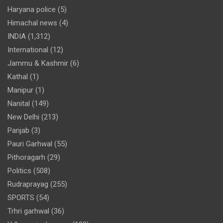
Haryana police
(5)
Himachal news
(4)
INDIA
(1,312)
International
(12)
Jammu & Kashmir
(6)
Kathal
(1)
Manipur
(1)
Nanital
(149)
New Delhi
(213)
Panjab
(3)
Pauri Garhwal
(55)
Pithoragarh
(29)
Politics
(508)
Rudraprayag
(255)
SPORTS
(54)
Trhri garhwal
(36)