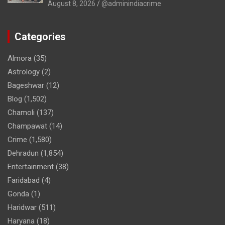
August 8, 2026
@adminindiacrime
Categories
Almora
(35)
Astrology
(2)
Bageshwar
(12)
Blog
(1,502)
Chamoli
(137)
Champawat
(14)
Crime
(1,580)
Dehradun
(1,854)
Entertainment
(38)
Faridabad
(4)
Gonda
(1)
Haridwar
(511)
Haryana
(18)