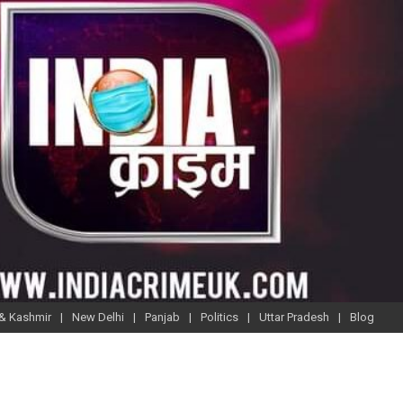
& Kashmir
New Delhi
Panjab
Politics
Uttar Pradesh
Blog