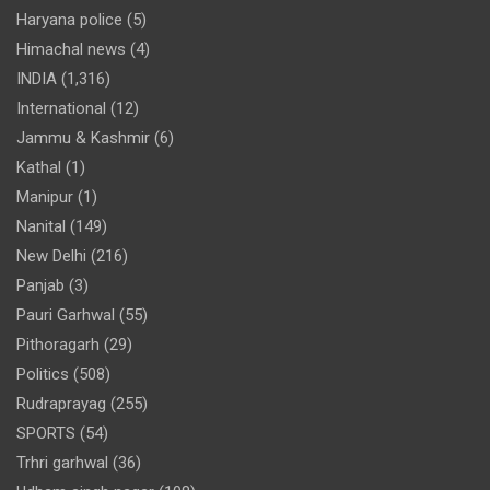
Haryana police
(5)
Himachal news
(4)
INDIA
(1,316)
International
(12)
Jammu & Kashmir
(6)
Kathal
(1)
Manipur
(1)
Nanital
(149)
New Delhi
(216)
Panjab
(3)
Pauri Garhwal
(55)
Pithoragarh
(29)
Politics
(508)
Rudraprayag
(255)
SPORTS
(54)
Trhri garhwal
(36)