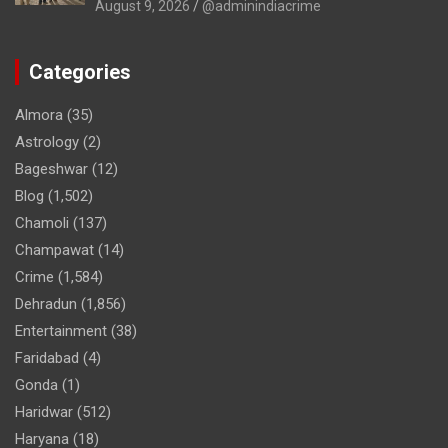
August 9, 2026
@adminindiacrime
Categories
Almora
(35)
Astrology
(2)
Bageshwar
(12)
Blog
(1,502)
Chamoli
(137)
Champawat
(14)
Crime
(1,584)
Dehradun
(1,856)
Entertainment
(38)
Faridabad
(4)
Gonda
(1)
Haridwar
(512)
Haryana
(18)