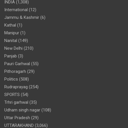
INDIA
(1,308)
International
(12)
Jammu & Kashmir
(6)
Kathal
(1)
Manipur
(1)
Nanital
(149)
New Delhi
(210)
Panjab
(3)
Pauri Garhwal
(55)
Pithoragarh
(29)
Politics
(508)
Rudraprayag
(254)
SPORTS
(54)
Trhri garhwal
(35)
Udham singh nagar
(108)
Uttar Pradesh
(29)
UTTARAKHAND
(3,066)