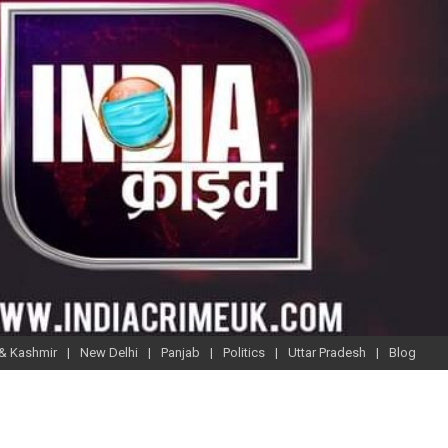
& Kashmir
New Delhi
Panjab
Politics
Uttar Pradesh
Blog