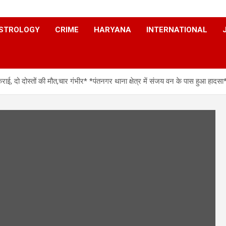
STROLOGY
CRIME
HARYANA
INTERNATIONAL
दो दोस्तों की मौत,चार गंभीर* *पंतनगर थाना क्षेत्र में संजय वन के पास हुआ हादसा