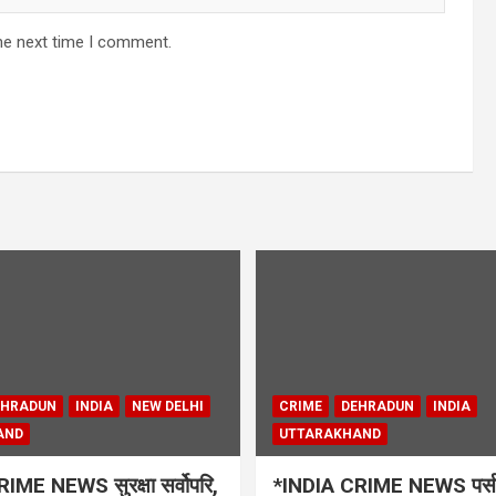
he next time I comment.
EHRADUN
INDIA
NEW DELHI
CRIME
DEHRADUN
INDIA
AND
UTTARAKHAND
IME NEWS सुरक्षा सर्वोपरि,
*INDIA CRIME NEWS पर्स स