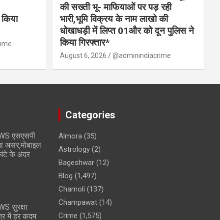
की सख्ती भू- माफियाओं पर पड़ रही
 किया
भारी,भूमि विक्रय के नाम लाखो की
धोखाधड़ी में लिप्त 01और को दून पुलिस ने
किया गिरफ्तार*
rime
August 6, 2026
@adminindiacrime
Categories
WS एसएसपी
Almora
(35)
ता असर,मोबाइल
Astrology
(2)
टे के अंदर
Bageshwar
(12)
Blog
(1,497)
Chamoli
(137)
Champawat
(14)
 सुरक्षा
Crime
(1,575)
ेत्र में हर कदम