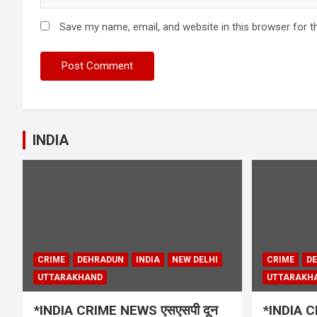
Save my name, email, and website in this browser for t
INDIA
CRIME
DEHRADUN
INDIA
NEW DELHI
CRIME
D
UTTARAKHAND
UTTARAKH
*INDIA CRIME NEWS एसएसपी दून
*INDIA CR