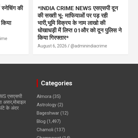
्नेचिंग की
*INDIA CRIME NEWS एसएसपी दून
की सख्ती भू- माफियाओं पर पड़ रही
 किया
भारी,भूमि विक्रय के नाम लाखो की
धोखाधड़ी में लिप्त 01और को दून पुलिस ने
किया गिरफ्तार*
rime
August 6, 2026
@adminindiacrime
Categories
WS एसएसपी
Almora
(35)
ता असर,मोबाइल
Astrology
(2)
टे के अंदर
Bageshwar
(12)
Blog
(1,497)
Chamoli
(137)
Champawat
(14)