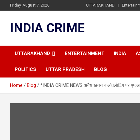
Skip
Friday, August 7, 2026
UTTARAKHAND
Entertain
to
content
INDIA CRIME
UTTARAKHAND
ENTERTAINMENT
INDIA
A
POLITICS
UTTAR PRADESH
BLOG
Home
Blog
*INDIA CRIME NEWS अवैध खनन व ओवलोडिंग पर एफआईआर के