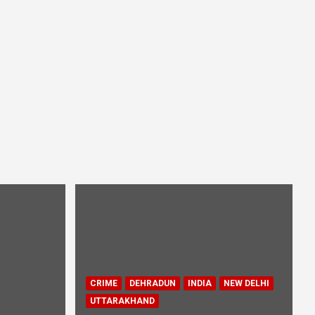
CRIME
DEHRADUN
INDIA
NEW DELHI
UTTARAKHAND