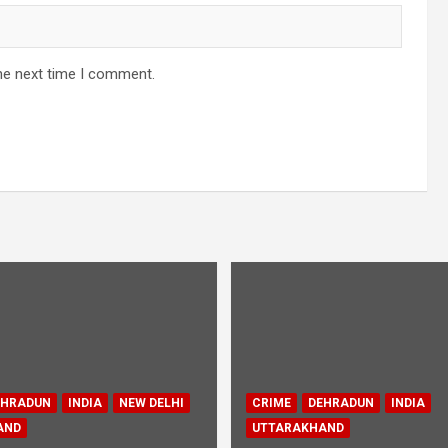
he next time I comment.
EHRADUN
INDIA
NEW DELHI
CRIME
DEHRADUN
INDIA
AND
UTTARAKHAND