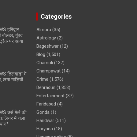
Categories
 हरिद्वार
Almora
(35)
 बोल्डर, गुंबद
Astrology
(2)
वे ट्रैक पर आया
Bageshwar
(12)
Blog
(1,501)
Chamoli
(137)
Champawat
(14)
 तिलवाड़ा में
Crime
(1,576)
, लगा गाड़ियों
Dehradun
(1,853)
Entertainment
(37)
Faridabad
(4)
 उर्स मेले की
Gonda
(1)
न कलियर में चला
Haridwar
(511)
यान*
Haryana
(18)
Haryana police
(5)