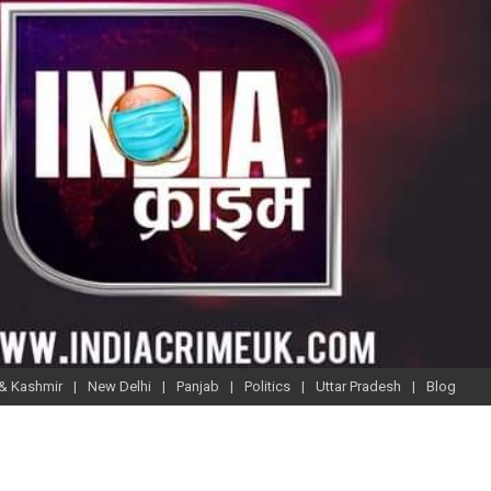
& Kashmir
New Delhi
Panjab
Politics
Uttar Pradesh
Blog