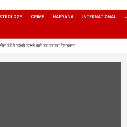
STROLOGY
CRIME
HARYANA
INTERNATIONAL
पंपों में डकैती डालने वाले पांच बदमाश गिरफ्तार*