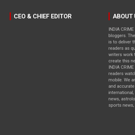
CEO & CHIEF EDITOR
ABOUT 
INDIA CRIME 
bloggers. Th
is to deliver 
readers as qu
writers work t
create this n
INDIA CRIME i
readers watc
mobile. We a
and accurate 
international,
news, astrol
sports news, 