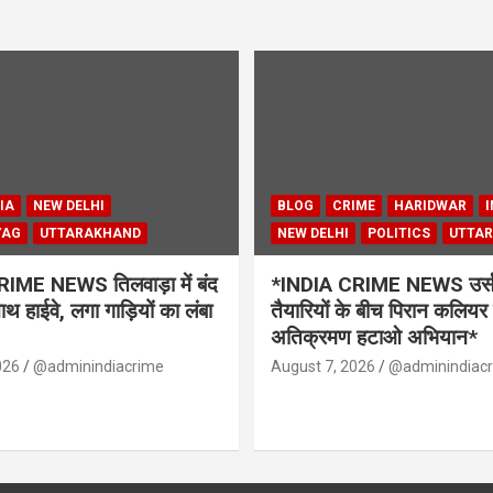
IA
NEW DELHI
BLOG
CRIME
HARIDWAR
I
YAG
UTTARAKHAND
NEW DELHI
POLITICS
UTTA
IME NEWS तिलवाड़ा में बंद
*INDIA CRIME NEWS उर्स 
थ हाईवे, लगा गाड़ियों का लंबा
तैयारियों के बीच पिरान कलियर 
अतिक्रमण हटाओ अभियान*
026
@adminindiacrime
August 7, 2026
@adminindiac