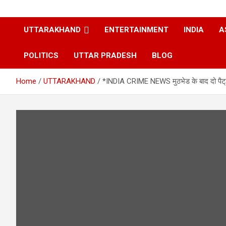
UTTARAKHAND
ENTERTAINMENT
INDIA
A
POLITICS
UTTAR PRADESH
BLOG
Home
UTTARAKHAND
*INDIA CRIME NEWS मुठभेड के बाद दो पैट्रोल 