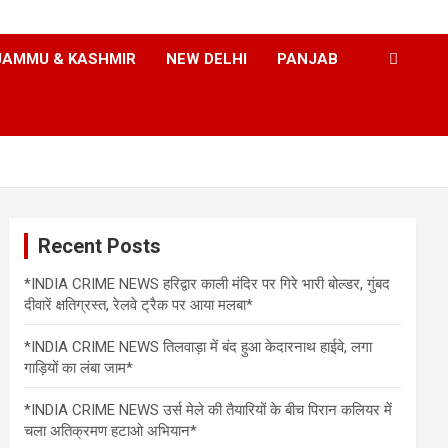
JAMMU & KASHMIR
NEW DELHI
PANJAB
Recent Posts
*INDIA CRIME NEWS हरिद्वार काली मंदिर पर गिरे भारी बोल्डर, गुंबद
दीवारें क्षतिग्रस्त, रेलवे ट्रैक पर आया मलबा*
*INDIA CRIME NEWS तिलवाड़ा में बंद हुआ केदारनाथ हाईवे, लगा
गाड़ियों का लंबा जाम*
*INDIA CRIME NEWS उर्स मेले की तैयारियों के बीच पिरान कलियर में
चला अतिक्रमण हटाओ अभियान*