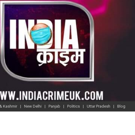
& Kashmir
New Delhi
Panjab
Politics
Uttar Pradesh
Blog