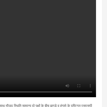
ाथ मौजूद स्थिति सामान्य दो पक्षों के बीच झगड़े व हंगामे के दृष्टिगत एसएसपी